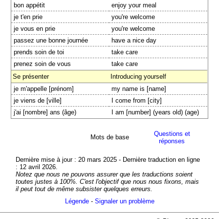
bon appétit
enjoy your meal
je t'en prie
you're welcome
je vous en prie
you're welcome
passez une bonne journée
have a nice day
prends soin de toi
take care
prenez soin de vous
take care
Se présenter
Introducing yourself
je m'appelle [prénom]
my name is [name]
je viens de [ville]
I come from [city]
j'ai [nombre] ans (âge)
I am [number] (years old) (age)
Questions et
Mots de base
réponses
Dernière mise à jour : 20 mars 2025 - Dernière traduction en ligne
: 12 avril 2026.
Notez que nous ne pouvons assurer que les traductions soient
toutes justes à 100%. C'est l'objectif que nous nous fixons, mais
il peut tout de même subsister quelques erreurs.
Légende
-
Signaler un problème