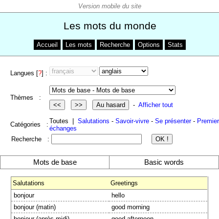
Les mots du monde
Accueil
Les mots
Recherche
Options
Stats
Langues [
?
] :
Thèmes :
-
Afficher tout
Toutes |
Salutations
-
Savoir-vivre
-
Se présenter
-
Premie
Catégories :
échanges
Recherche :
Mots de base
Basic words
Salutations
Greetings
bonjour
hello
bonjour (matin)
good morning
bonjour (après-midi)
good afternoon