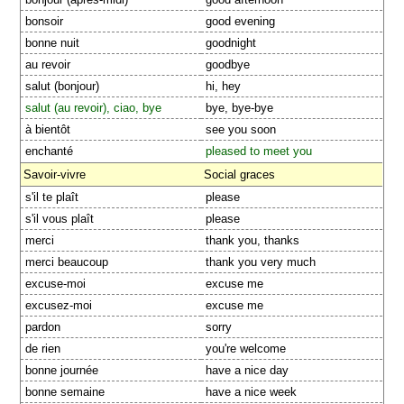
bonsoir
good evening
bonne nuit
goodnight
au revoir
goodbye
salut (bonjour)
hi, hey
salut (au revoir), ciao, bye
bye, bye-bye
à bientôt
see you soon
enchanté
pleased to meet you
Savoir-vivre
Social graces
s'il te plaît
please
s'il vous plaît
please
merci
thank you, thanks
merci beaucoup
thank you very much
excuse-moi
excuse me
excusez-moi
excuse me
pardon
sorry
de rien
you're welcome
bonne journée
have a nice day
bonne semaine
have a nice week