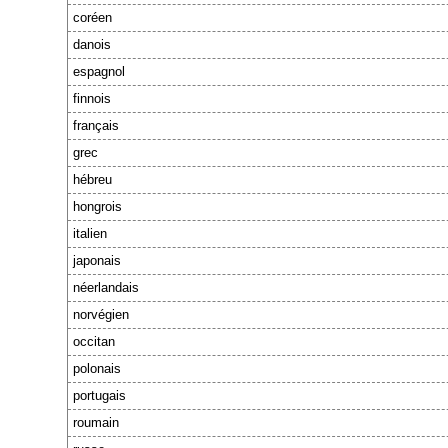
coréen
danois
espagnol
finnois
français
grec
hébreu
hongrois
italien
japonais
néerlandais
norvégien
occitan
polonais
portugais
roumain