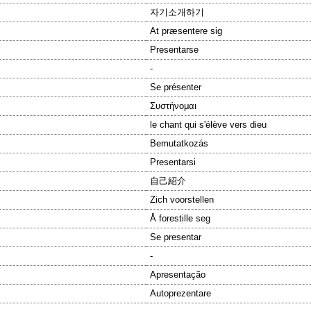
자기소개하기
At præsentere sig
Presentarse
-
Se présenter
Συστήνομαι
le chant qui s'élève vers dieu
Bemutatkozás
Presentarsi
自己紹介
Zich voorstellen
Å forestille seg
Se presentar
-
Apresentação
Autoprezentare