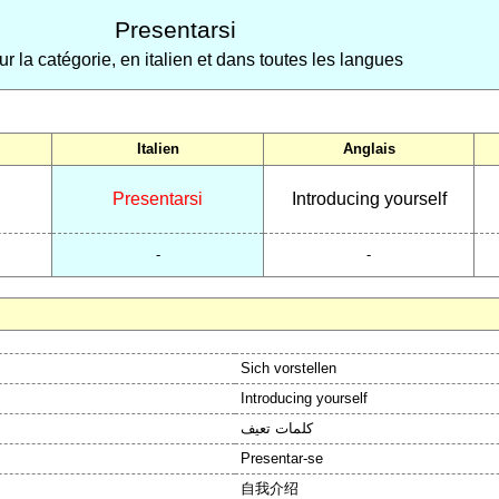
Presentarsi
ur la catégorie, en italien et dans toutes les langues
Italien
Anglais
Presentarsi
Introducing yourself
-
-
Sich vorstellen
Introducing yourself
كلمات تعيف
Presentar-se
自我介绍