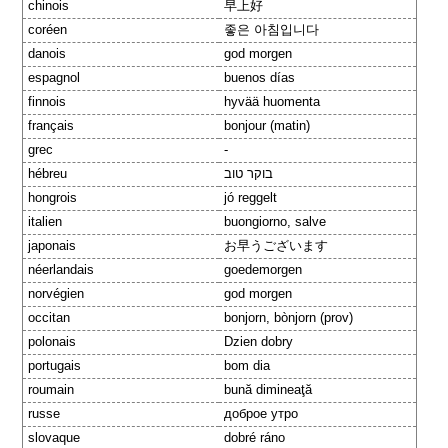
chinois
早上好
coréen
좋은 아침입니다
danois
god morgen
espagnol
buenos días
finnois
hyvää huomenta
français
bonjour (matin)
grec
-
hébreu
בוקר טוב
hongrois
jó reggelt
italien
buongiorno, salve
japonais
お早うございます
néerlandais
goedemorgen
norvégien
god morgen
occitan
bonjorn, bònjorn (prov)
polonais
Dzien dobry
portugais
bom dia
roumain
bună dimineaţă
russe
доброе утро
slovaque
dobré ráno