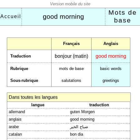
Mots de
good morning
Accueil
base
Français
Anglais
bonjour (matin)
good morning
Traduction
Rubrique
mots de base
basic words
Sous-rubrique
salutations
greetings
Dans toutes les langues
langue
traduction
allemand
guten Morgen
anglais
good morning
arabe
صباح الخير
catalan
bon dia