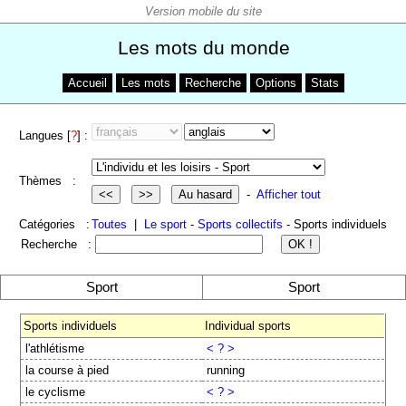
Les mots du monde
Accueil
Les mots
Recherche
Options
Stats
Langues [
?
] :
Thèmes :
-
Afficher tout
Catégories :
Toutes
|
Le sport
-
Sports collectifs
- Sports individuels
Recherche :
Sport
Sport
Sports individuels
Individual sports
l'athlétisme
< ? >
la course à pied
running
le cyclisme
< ? >