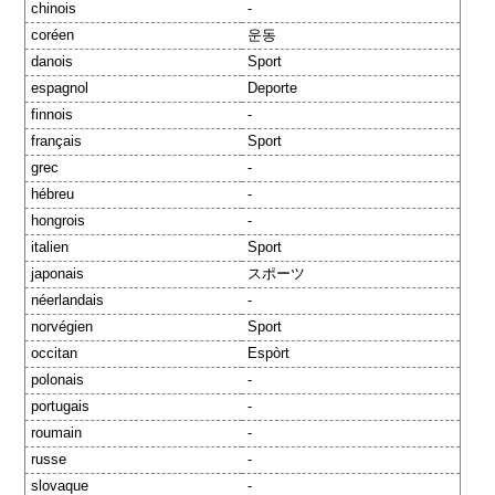
chinois
-
coréen
운동
danois
Sport
espagnol
Deporte
finnois
-
français
Sport
grec
-
hébreu
-
hongrois
-
italien
Sport
japonais
スポーツ
néerlandais
-
norvégien
Sport
occitan
Espòrt
polonais
-
portugais
-
roumain
-
russe
-
slovaque
-