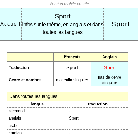
Sport
Sport
Accueil
Infos sur le thème, en anglais et dans
toutes les langues
Français
Anglais
Sport
Sport
Traduction
pas de genre
Genre et nombre
masculin singulier
singulier
Dans toutes les langues
langue
traduction
allemand
-
anglais
Sport
arabe
-
catalan
-