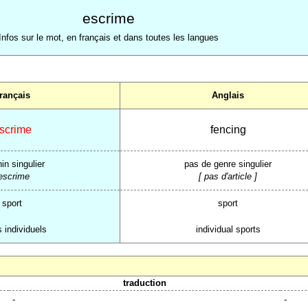
escrime
Infos sur le mot, en français et dans toutes les langues
rançais
Anglais
scrime
fencing
in singulier
pas de genre singulier
'escrime
[ pas d'article ]
sport
sport
s individuels
individual sports
traduction
-
-