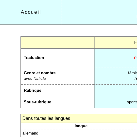
Accueil
F
e
Traduction
Genre et nombre
fémin
avec l'article
l
Rubrique
Sous-rubrique
sport
Dans toutes les langues
langue
allemand