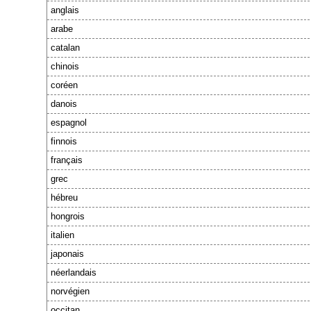
anglais
arabe
catalan
chinois
coréen
danois
espagnol
finnois
français
grec
hébreu
hongrois
italien
japonais
néerlandais
norvégien
occitan