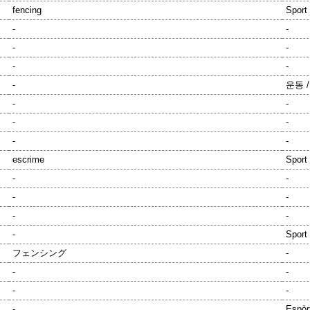
fencing
Sport 
-
-
-
-
-
-
-
운동 
-
-
-
-
-
-
escrime
Sport 
-
-
-
-
-
-
-
Sport 
フェンシング
-
-
-
-
-
-
Espòr