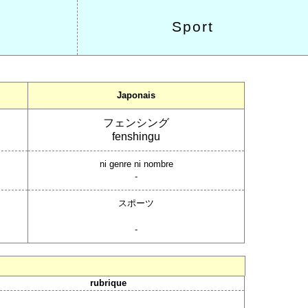
Sport
Japonais
フェンシング
fenshingu
ni genre ni nombre
-
スポーツ
-
rubrique