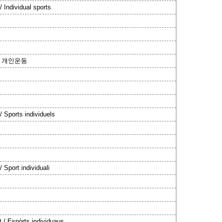
/ Individual sports
/ 개인운동
/ Sports individuels
/ Sport individuali
t / Espòrts individuaus