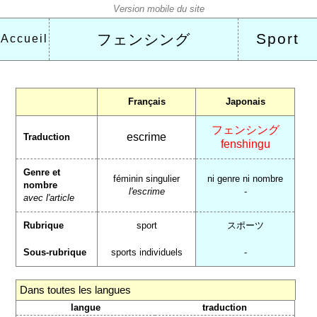
Sport
フェンシング
Accueil
Français
Japonais
フェンシング
escrime
Traduction
fenshingu
Genre et
féminin singulier
ni genre ni nombre
nombre
l'escrime
-
avec l'article
Rubrique
sport
スポーツ
Sous-rubrique
sports individuels
-
Dans toutes les langues
langue
traduction