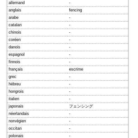
allemand
-
anglais
fencing
arabe
-
catalan
-
chinois
-
coréen
-
danois
-
espagnol
-
finnois
-
français
escrime
grec
-
hébreu
-
hongrois
-
italien
-
japonais
フェンシング
néerlandais
-
norvégien
-
occitan
-
polonais
-