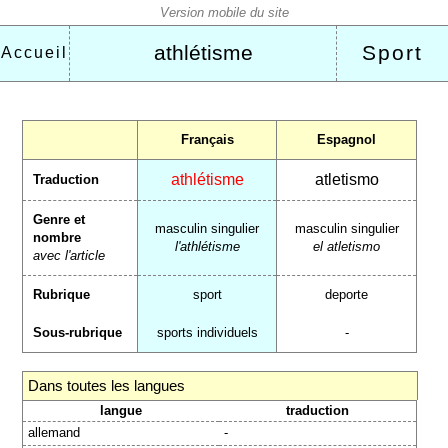
athlétisme
Sport
Accueil
Français
Espagnol
athlétisme
atletismo
Traduction
Genre et
masculin singulier
masculin singulier
nombre
l'athlétisme
el atletismo
avec l'article
Rubrique
sport
deporte
Sous-rubrique
sports individuels
-
Dans toutes les langues
langue
traduction
allemand
-