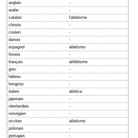
anglais
-
arabe
-
catalan
l'atletisme
chinois
-
coréen
-
danois
-
espagnol
atletismo
finnois
-
français
athlétisme
grec
-
hébreu
-
hongrois
-
italien
atletica
japonais
-
néerlandais
-
norvégien
-
occitan
atletisme
polonais
-
portugais
-