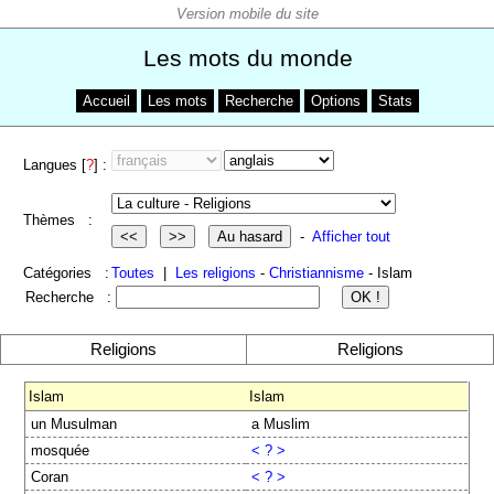
Les mots du monde
Accueil
Les mots
Recherche
Options
Stats
Langues [
?
] :
Thèmes :
-
Afficher tout
Catégories :
Toutes
|
Les religions
-
Christiannisme
- Islam
Recherche :
Religions
Religions
Islam
Islam
un Musulman
a Muslim
mosquée
< ? >
Coran
< ? >