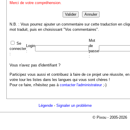
Merci de votre compréhension.
N.B. : Vous pourrez ajouter un commentaire sur cette traduction en cliq
mot traduit, puis en choisissant "Vos commentaires".
Mot
Se
Login
de
connecter
:
passe
:
:
Vous n'avez pas d'identifiant ?
Participez vous aussi et contribuez à faire de ce projet une réussite, en
votre tour les listes dans les langues qui vous sont chères !
Pour ce faire, n'hésitez pas à
contacter l'administrateur
;-)
Légende
-
Signaler un problème
© Pixou - 2005-2026