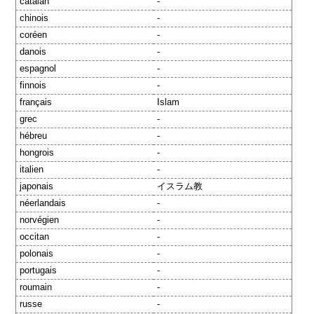
catalan
-
chinois
-
coréen
-
danois
-
espagnol
-
finnois
-
français
Islam
grec
-
hébreu
-
hongrois
-
italien
-
japonais
イスラム教
néerlandais
-
norvégien
-
occitan
-
polonais
-
portugais
-
roumain
-
russe
-