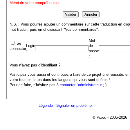
Merci de votre compréhension.
N.B. : Vous pourrez ajouter un commentaire sur cette traduction en cliq
mot traduit, puis en choisissant "Vos commentaires".
Mot
Se
Login
de
connecter
:
passe
:
:
Vous n'avez pas d'identifiant ?
Participez vous aussi et contribuez à faire de ce projet une réussite, en
votre tour les listes dans les langues qui vous sont chères !
Pour ce faire, n'hésitez pas à
contacter l'administrateur
;-)
Légende
-
Signaler un problème
© Pixou - 2005-2026