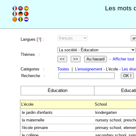
Les mots 
Langues [
?
] :
Thèmes :
-
Afficher tout
Catégories :
Toutes
|
L'enseignement
- L'école -
Les étu
Recherche :
Éducation
Educat
L'école
School
le jardin d'enfants
kindergarten
la maternelle
nursery school, presch
l'école primaire
primary school, elemen
le collège
secondary school, juni