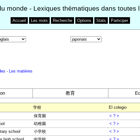
du monde
- Lexiques thématiques dans toutes 
Accueil
Les mots
Recherche
Options
Stats
Participer
des
-
Les matières
ion
教育
Ed
学校
El colegio
保育園
< ? >
ool
幼稚園
< ? >
tary school
小学校
< ? >
or high school
中学校
< ? >