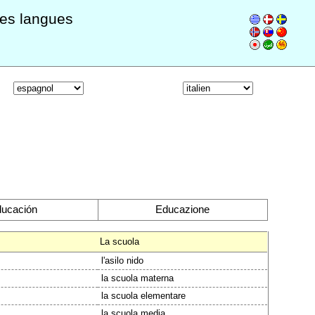
les langues
ucación
Educazione
La scuola
l'asilo nido
la scuola materna
la scuola elementare
la scuola media