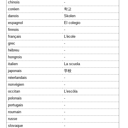
chinois
-
coréen
학교
danois
Skolen
espagnol
El colegio
finnois
-
français
L'école
grec
-
hébreu
-
hongrois
-
italien
La scuola
japonais
学校
néerlandais
-
norvégien
-
occitan
L'escòla
polonais
-
portugais
-
roumain
-
russe
-
slovaque
-