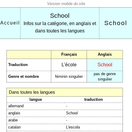
School
School
Accueil
Infos sur la catégorie, en anglais et
dans toutes les langues
Français
Anglais
L'école
School
Traduction
pas de genre
Genre et nombre
féminin singulier
singulier
Dans toutes les langues
langue
traduction
allemand
-
anglais
School
arabe
-
catalan
L'escola