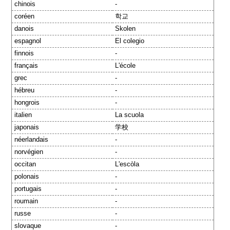
chinois
-
coréen
학교
danois
Skolen
espagnol
El colegio
finnois
-
français
L'école
grec
-
hébreu
-
hongrois
-
italien
La scuola
japonais
学校
néerlandais
-
norvégien
-
occitan
L'escòla
polonais
-
portugais
-
roumain
-
russe
-
slovaque
-