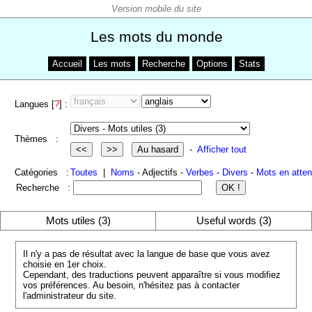
Les mots du monde
Accueil
Les mots
Recherche
Options
Stats
Langues [
?
] :
Thèmes :
-
Afficher tout
Catégories :
Toutes
|
Noms
- Adjectifs -
Verbes
-
Divers
-
Mots en atten
Recherche :
Mots utiles (3)
Useful words (3)
Il n'y a pas de résultat avec la langue de base que vous avez
choisie en 1er choix.
Cependant, des traductions peuvent apparaître si vous modifiez
vos préférences. Au besoin, n'hésitez pas à contacter
l'administrateur du site.