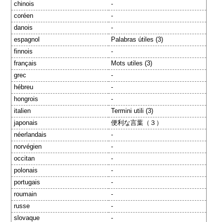
chinois
-
coréen
-
danois
-
espagnol
Palabras útiles (3)
finnois
-
français
Mots utiles (3)
grec
-
hébreu
-
hongrois
-
italien
Termini utili (3)
japonais
便利な言葉（３）
néerlandais
-
norvégien
-
occitan
-
polonais
-
portugais
-
roumain
-
russe
-
slovaque
-