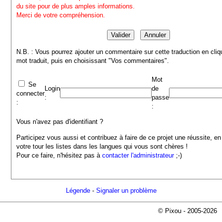
du site pour de plus amples informations.
Merci de votre compréhension.
N.B. : Vous pourrez ajouter un commentaire sur cette traduction en cliq
mot traduit, puis en choisissant "Vos commentaires".
Mot
Se
Login
de
connecter
:
passe
:
:
Vous n'avez pas d'identifiant ?
Participez vous aussi et contribuez à faire de ce projet une réussite, en
votre tour les listes dans les langues qui vous sont chères !
Pour ce faire, n'hésitez pas à
contacter l'administrateur
;-)
Légende
-
Signaler un problème
© Pixou - 2005-2026