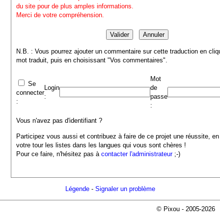
du site pour de plus amples informations.
Merci de votre compréhension.
N.B. : Vous pourrez ajouter un commentaire sur cette traduction en cliq
mot traduit, puis en choisissant "Vos commentaires".
Mot
Se
Login
de
connecter
:
passe
:
:
Vous n'avez pas d'identifiant ?
Participez vous aussi et contribuez à faire de ce projet une réussite, en
votre tour les listes dans les langues qui vous sont chères !
Pour ce faire, n'hésitez pas à
contacter l'administrateur
;-)
Légende
-
Signaler un problème
© Pixou - 2005-2026