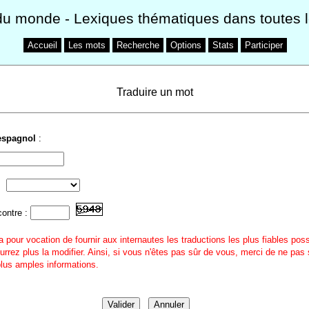
du monde
- Lexiques thématiques dans toutes 
Accueil
Les mots
Recherche
Options
Stats
Participer
Traduire un mot
espagnol
:
contre :
a pour vocation de fournir aux internautes les traductions les plus fiables pos
urrez plus la modifier. Ainsi, si vous n'êtes pas sûr de vous, merci de ne pas 
 plus amples informations.