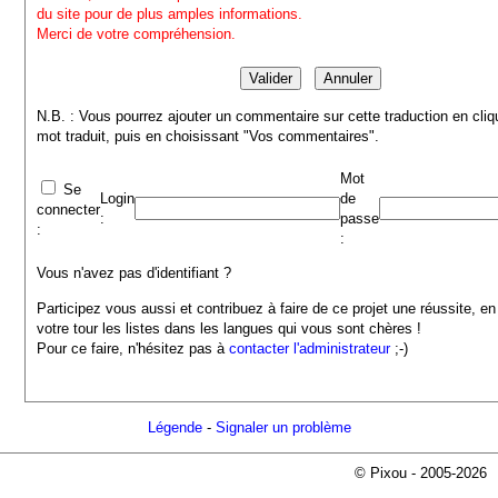
du site pour de plus amples informations.
Merci de votre compréhension.
N.B. : Vous pourrez ajouter un commentaire sur cette traduction en cliq
mot traduit, puis en choisissant "Vos commentaires".
Mot
Se
Login
de
connecter
:
passe
:
:
Vous n'avez pas d'identifiant ?
Participez vous aussi et contribuez à faire de ce projet une réussite, en
votre tour les listes dans les langues qui vous sont chères !
Pour ce faire, n'hésitez pas à
contacter l'administrateur
;-)
Légende
-
Signaler un problème
© Pixou - 2005-2026