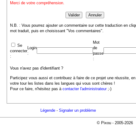
Merci de votre compréhension.
N.B. : Vous pourrez ajouter un commentaire sur cette traduction en cliq
mot traduit, puis en choisissant "Vos commentaires".
Mot
Se
Login
de
connecter
:
passe
:
:
Vous n'avez pas d'identifiant ?
Participez vous aussi et contribuez à faire de ce projet une réussite, en
votre tour les listes dans les langues qui vous sont chères !
Pour ce faire, n'hésitez pas à
contacter l'administrateur
;-)
Légende
-
Signaler un problème
© Pixou - 2005-2026