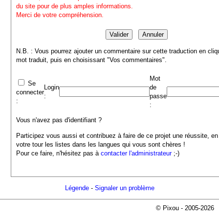
du site pour de plus amples informations.
Merci de votre compréhension.
N.B. : Vous pourrez ajouter un commentaire sur cette traduction en cliq
mot traduit, puis en choisissant "Vos commentaires".
Mot
Se
Login
de
connecter
:
passe
:
:
Vous n'avez pas d'identifiant ?
Participez vous aussi et contribuez à faire de ce projet une réussite, en
votre tour les listes dans les langues qui vous sont chères !
Pour ce faire, n'hésitez pas à
contacter l'administrateur
;-)
Légende
-
Signaler un problème
© Pixou - 2005-2026