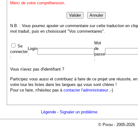
Merci de votre compréhension.
N.B. : Vous pourrez ajouter un commentaire sur cette traduction en cliq
mot traduit, puis en choisissant "Vos commentaires".
Mot
Se
Login
de
connecter
:
passe
:
:
Vous n'avez pas d'identifiant ?
Participez vous aussi et contribuez à faire de ce projet une réussite, en
votre tour les listes dans les langues qui vous sont chères !
Pour ce faire, n'hésitez pas à
contacter l'administrateur
;-)
Légende
-
Signaler un problème
© Pixou - 2005-2026