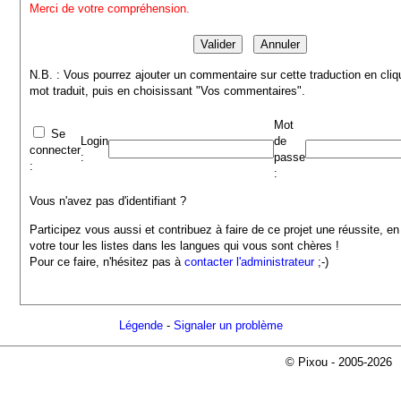
Merci de votre compréhension.
N.B. : Vous pourrez ajouter un commentaire sur cette traduction en cliq
mot traduit, puis en choisissant "Vos commentaires".
Mot
Se
Login
de
connecter
:
passe
:
:
Vous n'avez pas d'identifiant ?
Participez vous aussi et contribuez à faire de ce projet une réussite, en
votre tour les listes dans les langues qui vous sont chères !
Pour ce faire, n'hésitez pas à
contacter l'administrateur
;-)
Légende
-
Signaler un problème
© Pixou - 2005-2026