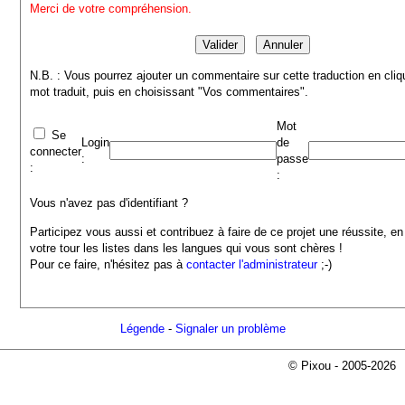
Merci de votre compréhension.
N.B. : Vous pourrez ajouter un commentaire sur cette traduction en cliq
mot traduit, puis en choisissant "Vos commentaires".
Mot
Se
Login
de
connecter
:
passe
:
:
Vous n'avez pas d'identifiant ?
Participez vous aussi et contribuez à faire de ce projet une réussite, en
votre tour les listes dans les langues qui vous sont chères !
Pour ce faire, n'hésitez pas à
contacter l'administrateur
;-)
Légende
-
Signaler un problème
© Pixou - 2005-2026