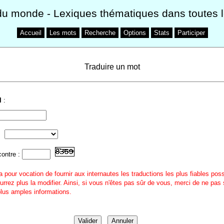
du monde
- Lexiques thématiques dans toutes 
Accueil
Les mots
Recherche
Options
Stats
Participer
Traduire un mot
l
:
contre :
a pour vocation de fournir aux internautes les traductions les plus fiables pos
urrez plus la modifier. Ainsi, si vous n'êtes pas sûr de vous, merci de ne pas 
 plus amples informations.