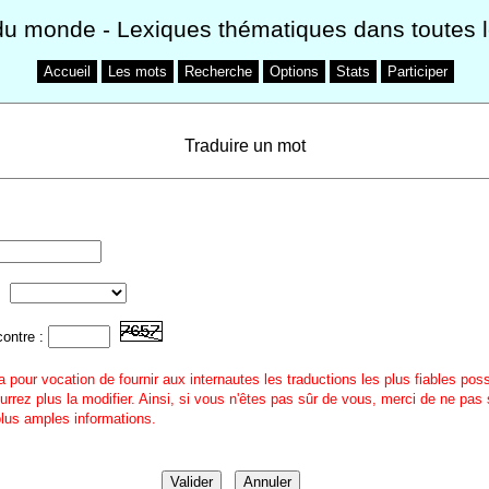
du monde
- Lexiques thématiques dans toutes 
Accueil
Les mots
Recherche
Options
Stats
Participer
Traduire un mot
contre :
a pour vocation de fournir aux internautes les traductions les plus fiables pos
urrez plus la modifier. Ainsi, si vous n'êtes pas sûr de vous, merci de ne pas 
 plus amples informations.