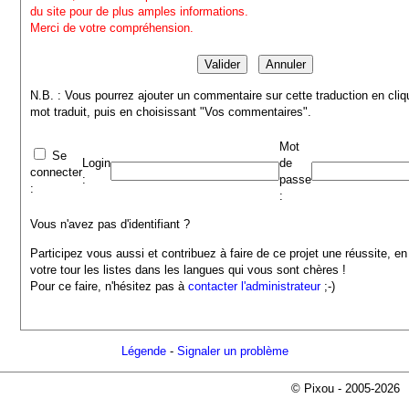
du site pour de plus amples informations.
Merci de votre compréhension.
N.B. : Vous pourrez ajouter un commentaire sur cette traduction en cliq
mot traduit, puis en choisissant "Vos commentaires".
Mot
Se
Login
de
connecter
:
passe
:
:
Vous n'avez pas d'identifiant ?
Participez vous aussi et contribuez à faire de ce projet une réussite, en
votre tour les listes dans les langues qui vous sont chères !
Pour ce faire, n'hésitez pas à
contacter l'administrateur
;-)
Légende
-
Signaler un problème
© Pixou - 2005-2026