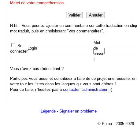
Merci de votre compréhension.
N.B. : Vous pourrez ajouter un commentaire sur cette traduction en cliq
mot traduit, puis en choisissant "Vos commentaires".
Mot
Se
Login
de
connecter
:
passe
:
:
Vous n'avez pas d'identifiant ?
Participez vous aussi et contribuez à faire de ce projet une réussite, en
votre tour les listes dans les langues qui vous sont chères !
Pour ce faire, n'hésitez pas à
contacter l'administrateur
;-)
Légende
-
Signaler un problème
© Pixou - 2005-2026