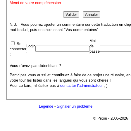
Merci de votre compréhension.
N.B. : Vous pourrez ajouter un commentaire sur cette traduction en cliq
mot traduit, puis en choisissant "Vos commentaires".
Mot
Se
Login
de
connecter
:
passe
:
:
Vous n'avez pas d'identifiant ?
Participez vous aussi et contribuez à faire de ce projet une réussite, en
votre tour les listes dans les langues qui vous sont chères !
Pour ce faire, n'hésitez pas à
contacter l'administrateur
;-)
Légende
-
Signaler un problème
© Pixou - 2005-2026