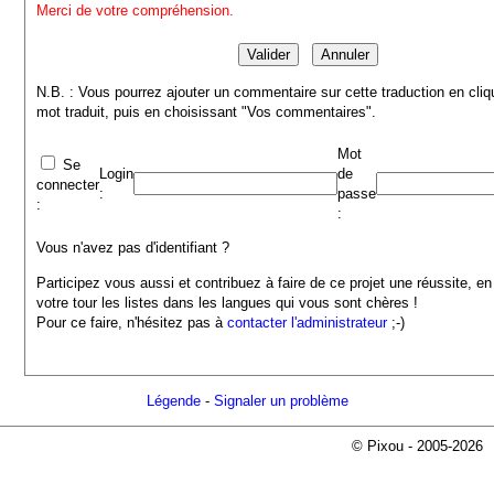
Merci de votre compréhension.
N.B. : Vous pourrez ajouter un commentaire sur cette traduction en cliq
mot traduit, puis en choisissant "Vos commentaires".
Mot
Se
Login
de
connecter
:
passe
:
:
Vous n'avez pas d'identifiant ?
Participez vous aussi et contribuez à faire de ce projet une réussite, en
votre tour les listes dans les langues qui vous sont chères !
Pour ce faire, n'hésitez pas à
contacter l'administrateur
;-)
Légende
-
Signaler un problème
© Pixou - 2005-2026