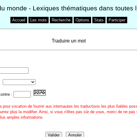
du monde
- Lexiques thématiques dans toutes 
Accueil
Les mots
Recherche
Options
Stats
Participer
Traduire un mot
contre :
a pour vocation de fournir aux internautes les traductions les plus fiables pos
urrez plus la modifier. Ainsi, si vous n'êtes pas sûr de vous, merci de ne pas 
 plus amples informations.