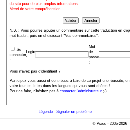
du site pour de plus amples informations.
Merci de votre compréhension.
N.B. : Vous pourrez ajouter un commentaire sur cette traduction en cliq
mot traduit, puis en choisissant "Vos commentaires".
Mot
Se
Login
de
connecter
:
passe
:
:
Vous n'avez pas d'identifiant ?
Participez vous aussi et contribuez à faire de ce projet une réussite, en
votre tour les listes dans les langues qui vous sont chères !
Pour ce faire, n'hésitez pas à
contacter l'administrateur
;-)
Légende
-
Signaler un problème
© Pixou - 2005-2026