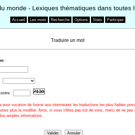
du monde
- Lexiques thématiques dans toutes 
Accueil
Les mots
Recherche
Options
Stats
Participer
Traduire un mot
ien
:
contre :
a pour vocation de fournir aux internautes les traductions les plus fiables pos
urrez plus la modifier. Ainsi, si vous n'êtes pas sûr de vous, merci de ne pas 
 plus amples informations.