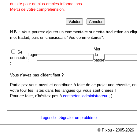
du site pour de plus amples informations.
Merci de votre compréhension.
N.B. : Vous pourrez ajouter un commentaire sur cette traduction en cliq
mot traduit, puis en choisissant "Vos commentaires".
Mot
Se
Login
de
connecter
:
passe
:
:
Vous n'avez pas d'identifiant ?
Participez vous aussi et contribuez à faire de ce projet une réussite, en
votre tour les listes dans les langues qui vous sont chères !
Pour ce faire, n'hésitez pas à
contacter l'administrateur
;-)
Légende
-
Signaler un problème
© Pixou - 2005-2026