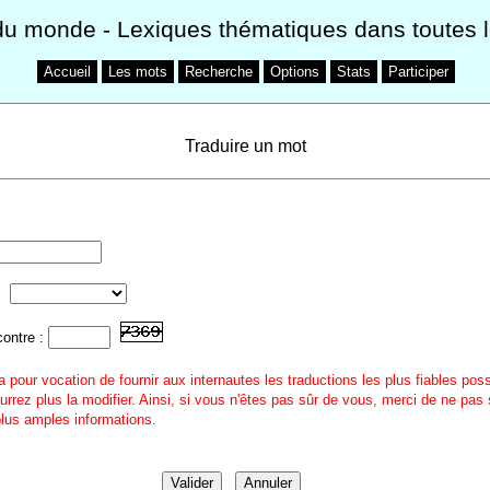
du monde
- Lexiques thématiques dans toutes 
Accueil
Les mots
Recherche
Options
Stats
Participer
Traduire un mot
contre :
a pour vocation de fournir aux internautes les traductions les plus fiables pos
urrez plus la modifier. Ainsi, si vous n'êtes pas sûr de vous, merci de ne pas 
 plus amples informations.