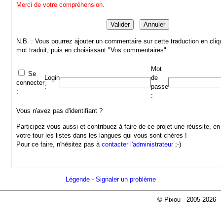
Merci de votre compréhension.
N.B. : Vous pourrez ajouter un commentaire sur cette traduction en cliq
mot traduit, puis en choisissant "Vos commentaires".
Mot
Se
Login
de
connecter
:
passe
:
:
Vous n'avez pas d'identifiant ?
Participez vous aussi et contribuez à faire de ce projet une réussite, en
votre tour les listes dans les langues qui vous sont chères !
Pour ce faire, n'hésitez pas à
contacter l'administrateur
;-)
Légende
-
Signaler un problème
© Pixou - 2005-2026