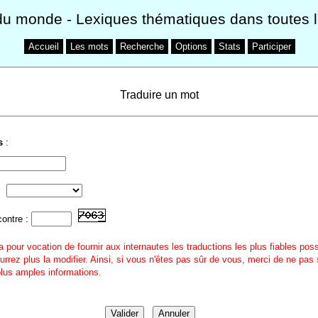
du monde
- Lexiques thématiques dans toutes 
Accueil
Les mots
Recherche
Options
Stats
Participer
Traduire un mot
s
:
contre :
a pour vocation de fournir aux internautes les traductions les plus fiables pos
urrez plus la modifier. Ainsi, si vous n'êtes pas sûr de vous, merci de ne pas 
 plus amples informations.