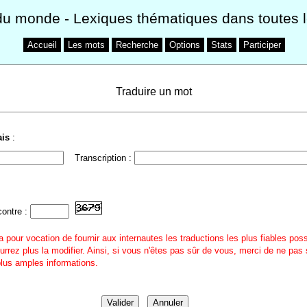
du monde
- Lexiques thématiques dans toutes 
Accueil
Les mots
Recherche
Options
Stats
Participer
Traduire un mot
ais
:
Transcription :
contre :
a pour vocation de fournir aux internautes les traductions les plus fiables pos
urrez plus la modifier. Ainsi, si vous n'êtes pas sûr de vous, merci de ne pas 
 plus amples informations.