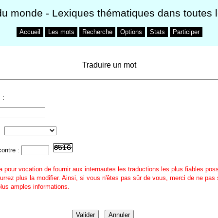
du monde
- Lexiques thématiques dans toutes 
Accueil
Les mots
Recherche
Options
Stats
Participer
Traduire un mot
l
:
contre :
a pour vocation de fournir aux internautes les traductions les plus fiables pos
urrez plus la modifier. Ainsi, si vous n'êtes pas sûr de vous, merci de ne pas 
 plus amples informations.