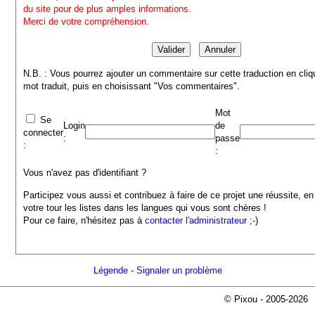
du site pour de plus amples informations.
Merci de votre compréhension.
N.B. : Vous pourrez ajouter un commentaire sur cette traduction en cliq
mot traduit, puis en choisissant "Vos commentaires".
Mot
Se
Login
de
connecter
:
passe
:
:
Vous n'avez pas d'identifiant ?
Participez vous aussi et contribuez à faire de ce projet une réussite, en
votre tour les listes dans les langues qui vous sont chères !
Pour ce faire, n'hésitez pas à
contacter l'administrateur
;-)
Légende
-
Signaler un problème
© Pixou - 2005-2026