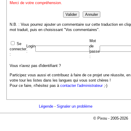
Merci de votre compréhension.
N.B. : Vous pourrez ajouter un commentaire sur cette traduction en cliq
mot traduit, puis en choisissant "Vos commentaires".
Mot
Se
Login
de
connecter
:
passe
:
:
Vous n'avez pas d'identifiant ?
Participez vous aussi et contribuez à faire de ce projet une réussite, en
votre tour les listes dans les langues qui vous sont chères !
Pour ce faire, n'hésitez pas à
contacter l'administrateur
;-)
Légende
-
Signaler un problème
© Pixou - 2005-2026