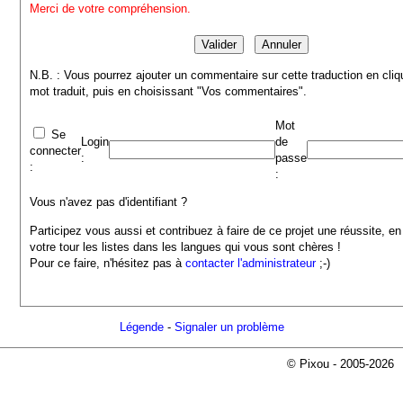
Merci de votre compréhension.
N.B. : Vous pourrez ajouter un commentaire sur cette traduction en cliq
mot traduit, puis en choisissant "Vos commentaires".
Mot
Se
Login
de
connecter
:
passe
:
:
Vous n'avez pas d'identifiant ?
Participez vous aussi et contribuez à faire de ce projet une réussite, en
votre tour les listes dans les langues qui vous sont chères !
Pour ce faire, n'hésitez pas à
contacter l'administrateur
;-)
Légende
-
Signaler un problème
© Pixou - 2005-2026