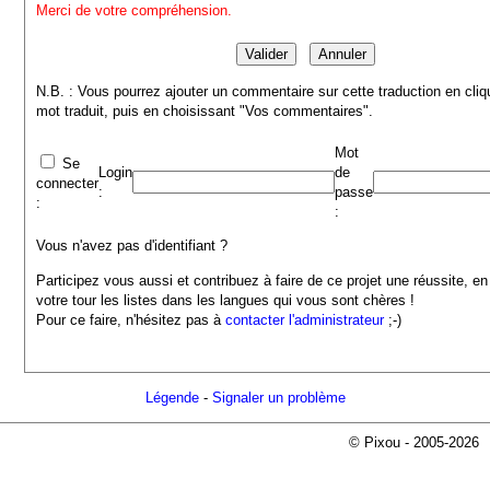
Merci de votre compréhension.
N.B. : Vous pourrez ajouter un commentaire sur cette traduction en cliq
mot traduit, puis en choisissant "Vos commentaires".
Mot
Se
Login
de
connecter
:
passe
:
:
Vous n'avez pas d'identifiant ?
Participez vous aussi et contribuez à faire de ce projet une réussite, en
votre tour les listes dans les langues qui vous sont chères !
Pour ce faire, n'hésitez pas à
contacter l'administrateur
;-)
Légende
-
Signaler un problème
© Pixou - 2005-2026