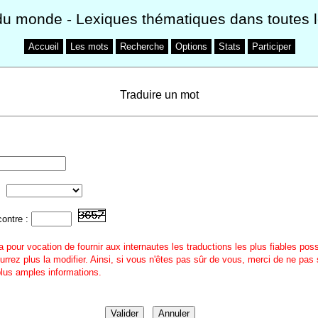
du monde
- Lexiques thématiques dans toutes 
Accueil
Les mots
Recherche
Options
Stats
Participer
Traduire un mot
contre :
a pour vocation de fournir aux internautes les traductions les plus fiables pos
urrez plus la modifier. Ainsi, si vous n'êtes pas sûr de vous, merci de ne pas 
 plus amples informations.