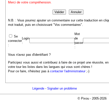
Merci de votre compréhension.
N.B. : Vous pourrez ajouter un commentaire sur cette traduction en cliq
mot traduit, puis en choisissant "Vos commentaires".
Mot
Se
Login
de
connecter
:
passe
:
:
Vous n'avez pas d'identifiant ?
Participez vous aussi et contribuez à faire de ce projet une réussite, en
votre tour les listes dans les langues qui vous sont chères !
Pour ce faire, n'hésitez pas à
contacter l'administrateur
;-)
Légende
-
Signaler un problème
© Pixou - 2005-2026