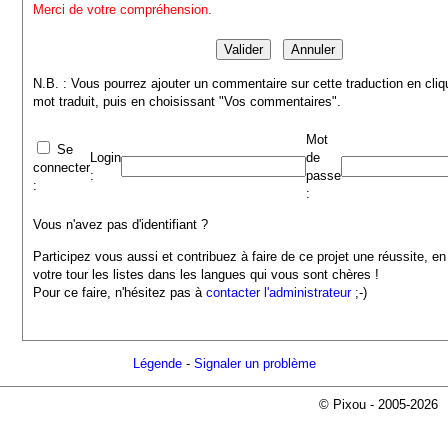
Merci de votre compréhension.
N.B. : Vous pourrez ajouter un commentaire sur cette traduction en cliq
mot traduit, puis en choisissant "Vos commentaires".
Mot
Se
Login
de
connecter
:
passe
:
:
Vous n'avez pas d'identifiant ?
Participez vous aussi et contribuez à faire de ce projet une réussite, en
votre tour les listes dans les langues qui vous sont chères !
Pour ce faire, n'hésitez pas à
contacter l'administrateur
;-)
Légende
-
Signaler un problème
© Pixou - 2005-2026