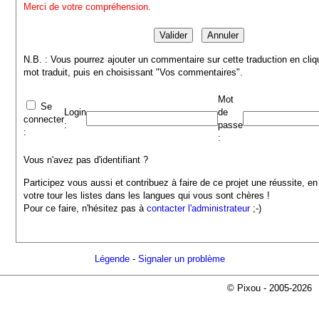
Merci de votre compréhension.
N.B. : Vous pourrez ajouter un commentaire sur cette traduction en cliq
mot traduit, puis en choisissant "Vos commentaires".
Mot
Se
Login
de
connecter
:
passe
:
:
Vous n'avez pas d'identifiant ?
Participez vous aussi et contribuez à faire de ce projet une réussite, en
votre tour les listes dans les langues qui vous sont chères !
Pour ce faire, n'hésitez pas à
contacter l'administrateur
;-)
Légende
-
Signaler un problème
© Pixou - 2005-2026