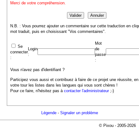
Merci de votre compréhension.
N.B. : Vous pourrez ajouter un commentaire sur cette traduction en cliq
mot traduit, puis en choisissant "Vos commentaires".
Mot
Se
Login
de
connecter
:
passe
:
:
Vous n'avez pas d'identifiant ?
Participez vous aussi et contribuez à faire de ce projet une réussite, en
votre tour les listes dans les langues qui vous sont chères !
Pour ce faire, n'hésitez pas à
contacter l'administrateur
;-)
Légende
-
Signaler un problème
© Pixou - 2005-2026